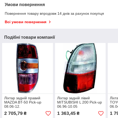
Умови повернення
Повернення товару впродовж 14 днів за рахунок покупця
Всі умови повернення
Подібні товари компанії
Ліхтар задній правий
Ліхтар задній лівий
Ліхт
MAZDA BT-50 Pick-up
MITSUBISHI L 200 Pick-up
TOYO
08.06-12.
06.96-10.05
06.0
2 705,79
1 363,45
1 7
₴
₴