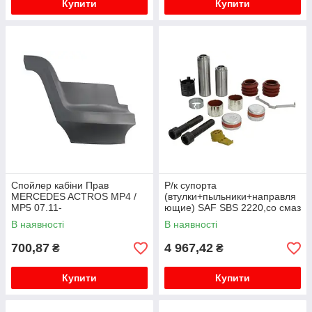
Купити
Купити
Спойлер кабіни Прав
Р/к супорта
MERCEDES ACTROS MP4 /
(втулки+пыльники+направля
MP5 07.11-
ющие) SAF SBS 2220,со смаз
В наявності
В наявності
700,87
4 967,42
₴
₴
Купити
Купити