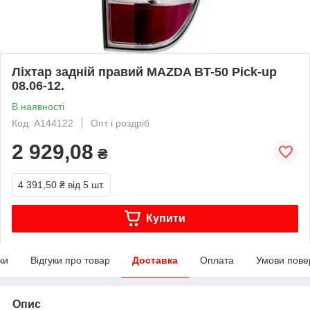
Ліхтар задній правий MAZDA BT-50 Pick-up
08.06-12.
В наявності
Код: A144122
Опт і роздріб
2 929,08
₴
4 391,50 ₴
від 5 шт.
Купити
ки
Відгуки про товар
Доставка
Оплата
Умови пове
Опис