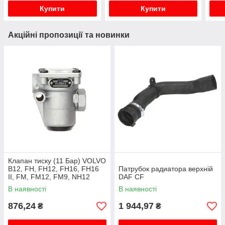
Купити
Купити
Акційні пропозиції та новинки
Клапан тиску (11 Бар) VOLVO
B12, FH, FH12, FH16, FH16
Патрубок радиатора верхній
II, FM, FM12, FM9, NH12
DAF CF
01.92-
В наявності
В наявності
876,24
1 944,97
₴
₴