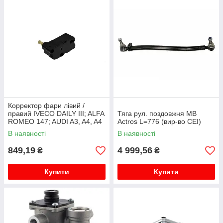
Корректор фари лівий /
правий IVECO DAILY III; ALFA
Тяга рул. поздовжня MB
ROMEO 147; AUDI A3, A4, A4
Actros L=776 (вир-во CEI)
ALLROAD, A8, TT; FIAT
В наявності
В наявності
STILO; FORD GALAXY; SEAT
A...
849,19
4 999,56
₴
₴
Купити
Купити