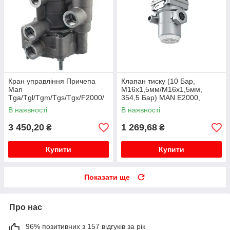
Кран управління Причепа
Клапан тиску (10 Бар,
Man
M16x1,5мм/M16x1,5мм,
Tga/Tgl/Tgm/Tgs/Tgx/F2000/
354,5 Бар) MAN E2000,
M2000/L2000/F90/M90/G90
F2000, F90, L2000, M 2000 L,
В наявності
В наявності
M 2000 M, TGA, TGL I, TGM I,
TGS ...
3 450,20
1 269,68
₴
₴
Купити
Купити
Показати ще
Про нас
96% позитивних з 157 відгуків за рік