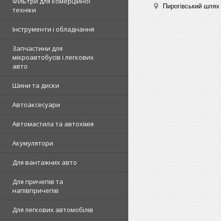
Фільтри для комерційної
Пирогівський шлях 
техніки
Інструменти і обладнання
Запчастини для
мікроавтобусів і легкових
авто
Шини та диски
Автоаксесуари
Автомастила та автохімія
Акумулятори
Для вантажних авто
Для причепів та
напівпричепів
Для легкових автомобілів