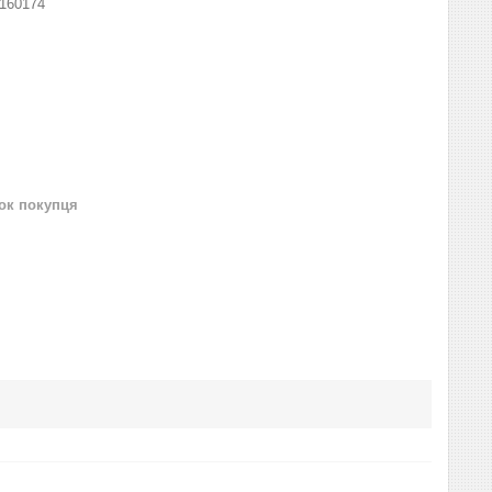
160174
нок покупця