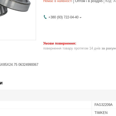
Немає в наявності
Оптом і в роздріб
Код:
A
+380 (93) 722-04-40
повернення товару протягом 14 днів
за раху
5X85X24.75 06324990067
и
FAG32209A
TIMKEN