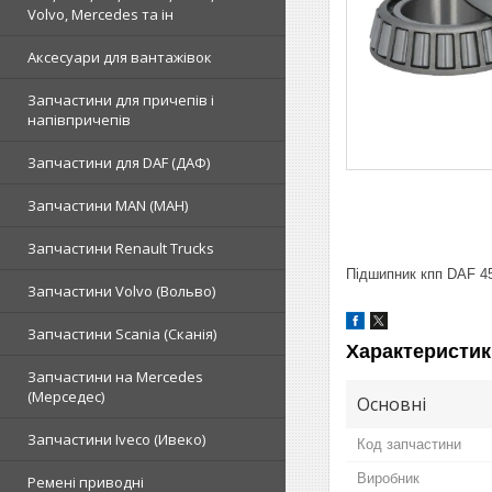
Volvo, Mercedes та ін
Аксесуари для вантажівок
Запчастини для причепів і
напівпричепів
Запчастини для DAF (ДАФ)
Запчастини MAN (МАН)
Запчастини Renault Trucks
Підшипник кпп DAF 4
Запчастини Volvo (Вольво)
Запчастини Scania (Сканія)
Характеристик
Запчастини на Mercedes
(Мерседес)
Основні
Запчастини Iveco (Ивеко)
Код запчастини
Виробник
Ремені приводні