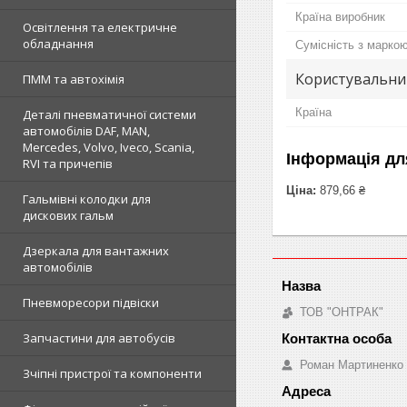
Країна виробник
Освітлення та електричне
обладнання
Сумісність з марко
Користувальни
ПММ та автохімія
Країна
Деталі пневматичної системи
автомобілів DAF, MAN,
Mercedes, Volvo, Iveco, Scania,
Інформація дл
RVI та причепів
Ціна:
879,66 ₴
Гальмівні колодки для
дискових гальм
Дзеркала для вантажних
автомобілів
Пневморесори підвіски
ТОВ "ОНТРАК"
Запчастини для автобусів
Роман Мартиненко
Зчіпні пристрої та компоненти