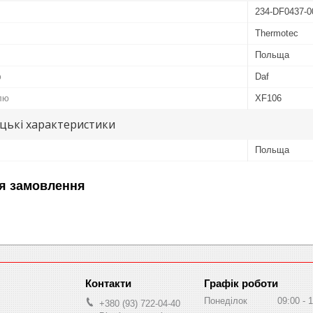
234-DF0437-
Thermotec
Польща
ю
Daf
лю
XF106
цькі характеристики
Польща
я замовлення
Графік роботи
Понеділок
09:00
1
+380 (93) 722-04-40