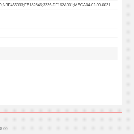
00;NRF455033;FE182846;3336-DF162A001;MEGA04-02-00-0031
8:00