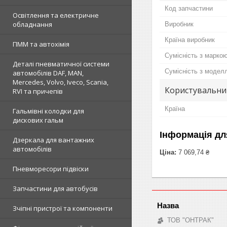
Код запчастини
Освітлення та електричне
обладнання
Виробник
Країна виробник
ПММ та автохімія
Сумісність з марко
Деталі пневматичної системи
Сумісність з модел
автомобілів DAF, MAN,
Mercedes, Volvo, Iveco, Scania,
Користувальни
RVI та причепів
Країна
Гальмівні колодки для
дискових гальм
Інформація дл
Дзеркала для вантажних
автомобілів
Ціна:
7 069,74 ₴
Пневморесори підвіски
Запчастини для автобусів
Зчіпні пристрої та компоненти
ТОВ "ОНТРАК"