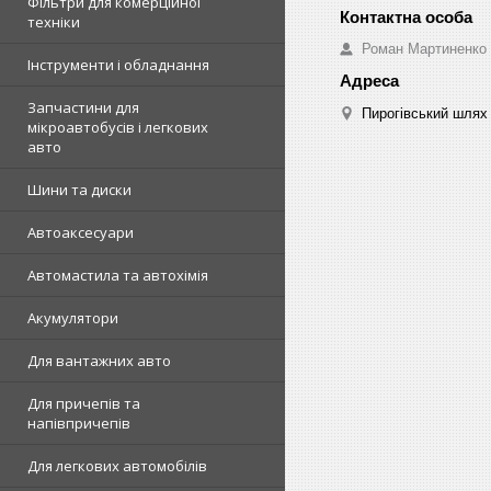
Фільтри для комерційної
техніки
Роман Мартиненко
Інструменти і обладнання
Запчастини для
Пирогівський шлях 
мікроавтобусів і легкових
авто
Шини та диски
Автоаксесуари
Автомастила та автохімія
Акумулятори
Для вантажних авто
Для причепів та
напівпричепів
Для легкових автомобілів