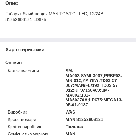
Опис
Габарит білий на дах MAN TGA/TGL LED, 12/24В
81252606121 LD675
Характеристики
Основні
Код запчастини
SM-
MA003;SYML3007;PRBP03-
MN-012;YP-78W;TD03-57-
007;MAN/FL/192;TD03-57-
012;KH97150409;SM-
MA002;131-
MA50270A;LD675;MEGA13-
05-01-0137
Виробник
WAS
Кросс-номери
MAN 81252606121
Країна виробник
Польща
Сумісність з маркою
MAN