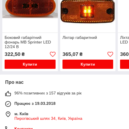
Боковий габарітний
Ліхтар габаритний
Ліхт
фонарь MB Sprinter LED
LED
12/24 В
322,50
365,07
360
₴
₴
Купити
Купити
Про нас
96% позитивних з 157 відгуків за рік
Працює з 19.03.2018
м. Київ
Пирогівський шлях 34, Київ, Україна
Контакти