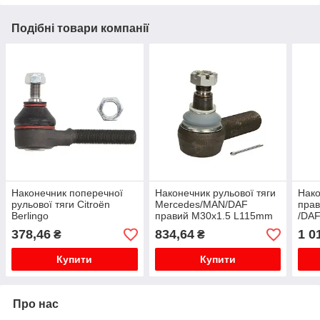
Подібні товари компанії
Наконечник поперечної
Наконечник рульової тяги
Нако
рульової тяги Citroën
Mercedes/MAN/DAF
пра
Berlingo
правий M30x1.5 L115mm
/DAF
(M30
378,46
834,64
1 0
₴
₴
Купити
Купити
Про нас