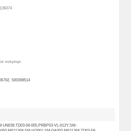
136074
нок покупця
306792, 500308514
M-UN039;TD03-58-005;PRBP03-VL-012Y;SM-
5050;M621269;SM-VO001;SM-DA003;M621268;TD03-58-