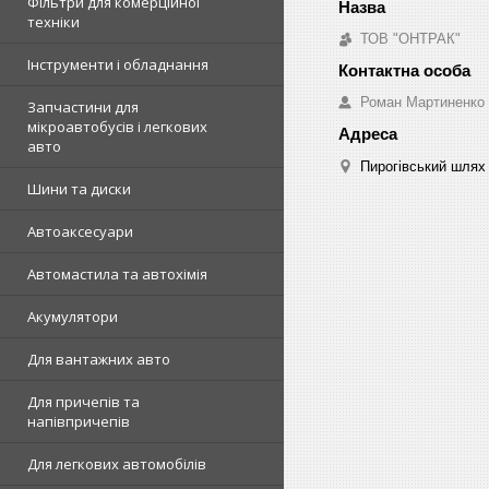
Фільтри для комерційної
техніки
ТОВ "ОНТРАК"
Інструменти і обладнання
Роман Мартиненко
Запчастини для
мікроавтобусів і легкових
авто
Пирогівський шлях 
Шини та диски
Автоаксесуари
Автомастила та автохімія
Акумулятори
Для вантажних авто
Для причепів та
напівпричепів
Для легкових автомобілів