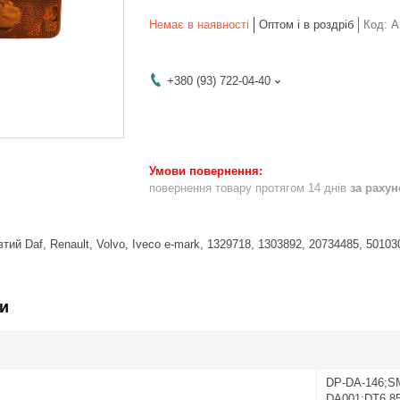
Немає в наявності
Оптом і в роздріб
Код:
A
+380 (93) 722-04-40
повернення товару протягом 14 днів
за раху
тий Daf, Renault, Volvo, Iveco e-mark, 1329718, 1303892, 20734485, 5010
и
DP-DA-146;S
DA001;DT6.8