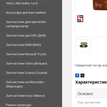
Volvo, Mercedes та ін
Аксесуари для вантажівок
Запчастини для причепів і
напівпричепів
Запчастини для DAF (ДАФ)
Запчастини MAN (МАН)
Запчастини Renault Trucks
Запчастини Volvo (Вольво)
Габаритний ліхтар жов
Запчастини Scania (Сканія)
Характеристик
Запчастини на Mercedes
(Мерседес)
Основні
Запчастини Iveco (Ивеко)
Код запчастини
Ремені приводні