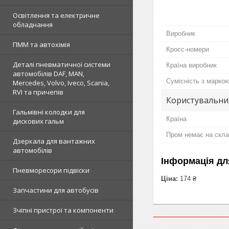
Освітлення та електричне
обладнання
Виробник
ПММ та автохімія
Кросс-номери
Деталі пневматичної системи
Країна виробник
автомобілів DAF, MAN,
Сумісність з марко
Mercedes, Volvo, Iveco, Scania,
RVI та причепів
Користувальни
Гальмівні колодки для
Країна
дискових гальм
Пром немає на скла
Дзеркала для вантажних
автомобілів
Інформація дл
Пневморесори підвіски
Ціна:
174 ₴
Запчастини для автобусів
Зчіпні пристрої та компоненти