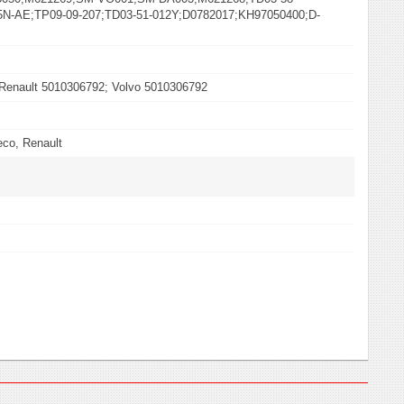
5N-AE;TP09-09-207;TD03-51-012Y;D0782017;KH97050400;D-
 Renault 5010306792; Volvo 5010306792
eco, Renault