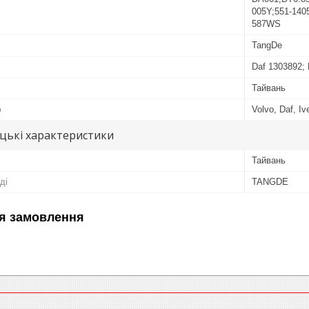
005Y;551-140
587WS
TangDe
Daf 1303892;
Тайвань
ю
Volvo, Daf, Iv
цькі характеристики
Тайвань
ді
TANGDE
я замовлення