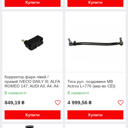
Купити
Купити
Корректор фари лівий /
правий IVECO DAILY III; ALFA
Тяга рул. поздовжня MB
ROMEO 147; AUDI A3, A4, A4
Actros L=776 (вир-во CEI)
ALLROAD, A8, TT; FIAT
В наявності
В наявності
STILO; FORD GALAXY; SEAT
A...
849,19
4 999,56
₴
₴
Купити
Купити