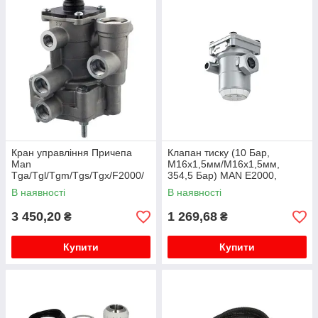
Кран управління Причепа
Клапан тиску (10 Бар,
Man
M16x1,5мм/M16x1,5мм,
Tga/Tgl/Tgm/Tgs/Tgx/F2000/
354,5 Бар) MAN E2000,
M2000/L2000/F90/M90/G90
F2000, F90, L2000, M 2000 L,
В наявності
В наявності
M 2000 M, TGA, TGL I, TGM I,
TGS ...
3 450,20
1 269,68
₴
₴
Купити
Купити