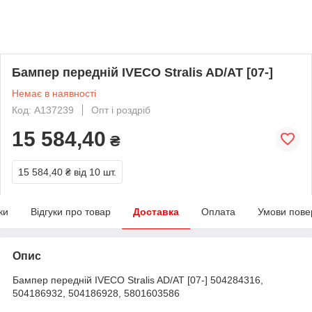
Бампер передній IVECO Stralis AD/AT [07-]
Немає в наявності
Код: A137239
Опт і роздріб
15 584,40
₴
15 584,40 ₴
від 10 шт.
ки
Відгуки про товар
Доставка
Оплата
Умови пове
Опис
Бампер передній IVECO Stralis AD/AT [07-] 504284316,
504186932, 504186928, 5801603586