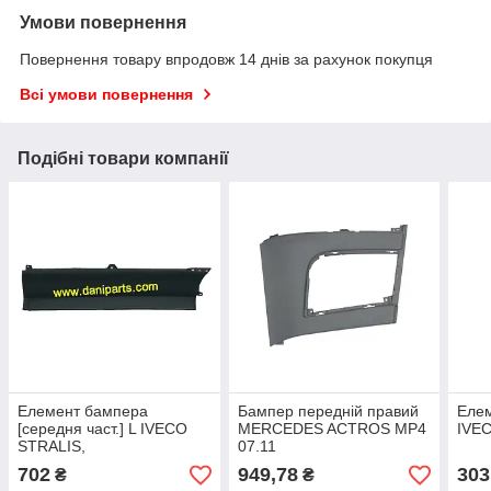
Умови повернення
Повернення товару впродовж 14 днів за рахунок покупця
Всі умови повернення
Подібні товари компанії
Елемент бампера
Бампер передній правий
Елем
[середня част.] L IVECO
MERCEDES ACTROS MP4
IVE
STRALIS,
07.11
702
949,78
303
₴
₴