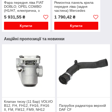
Фара передня ліва FIAT
Ремонтна панель крила
DOBLO; OPEL COMBO
передня ліва (задня
(H1/H7, електрична, з
частина) Mercedes
моторчиком, колір
SPRINTER; VW CRAFTER
5 931,55
1 790,42
₴
₴
вкладки: хром) 02.10-
04.06-10.13
06.18
Купити
Купити
Акційні пропозиції та новинки
Клапан тиску (11 Бар) VOLVO
B12, FH, FH12, FH16, FH16
Патрубок радиатора верхній
II, FM, FM12, FM9, NH12
DAF CF