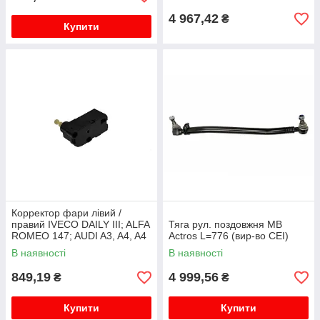
4 967,42
₴
Купити
Корректор фари лівий /
правий IVECO DAILY III; ALFA
Тяга рул. поздовжня MB
ROMEO 147; AUDI A3, A4, A4
Actros L=776 (вир-во CEI)
ALLROAD, A8, TT; FIAT
В наявності
В наявності
STILO; FORD GALAXY; SEAT
A...
849,19
4 999,56
₴
₴
Купити
Купити