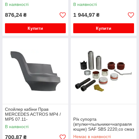
01.92-
В наявності
В наявності
876,24
1 944,97
₴
₴
Купити
Купити
Спойлер кабіни Прав
MERCEDES ACTROS MP4 /
MP5 07.11-
Р/к супорта
(втулки+пыльники+направля
В наявності
ющие) SAF SBS 2220,со смаз
700,87
Немає в наявності
₴