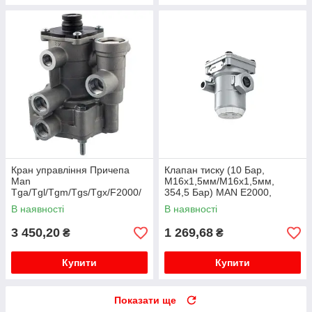
Кран управління Причепа
Клапан тиску (10 Бар,
Man
M16x1,5мм/M16x1,5мм,
Tga/Tgl/Tgm/Tgs/Tgx/F2000/
354,5 Бар) MAN E2000,
M2000/L2000/F90/M90/G90
F2000, F90, L2000, M 2000 L,
В наявності
В наявності
M 2000 M, TGA, TGL I, TGM I,
TGS ...
3 450,20
1 269,68
₴
₴
Купити
Купити
Показати ще