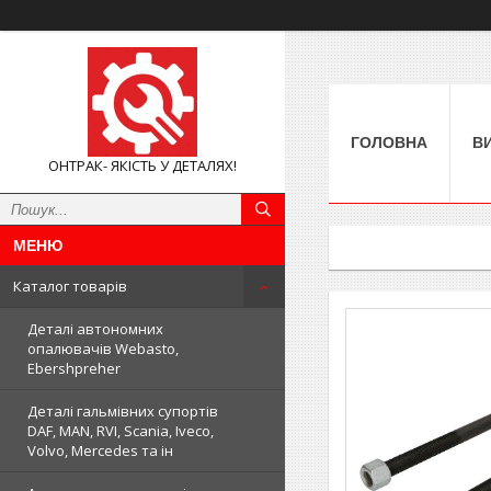
ГОЛОВНА
В
ОНТРАК- ЯКІСТЬ У ДЕТАЛЯХ!
Каталог товарів
Деталі автономних
опалювачів Webasto,
Ebershpreher
Деталі гальмівних супортів
DAF, MAN, RVI, Scania, Iveco,
Volvo, Mercedes та ін