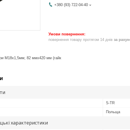
+380 (93) 722-04-40
повернення товару протягом 14 днів
за раху
ри M18x1,5мм; 82 ммx420 мм (гайк
и
ути
S-TR
Польща
цькі характеристики