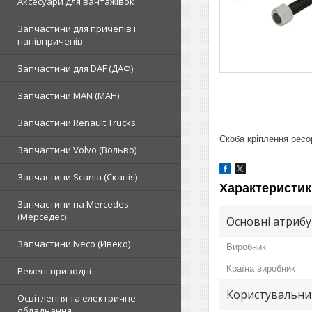
Аксесуари для вантажівок
Запчастини для причепів і
напівпричепів
Запчастини для DAF (ДАФ)
Запчастини MAN (МАН)
Запчастини Renault Trucks
Скоба кріплення ресо
Запчастини Volvo (Вольво)
Запчастини Scania (Сканія)
Характеристик
Запчастини на Mercedes
(Мерседес)
Основні атриб
Запчастини Iveco (Ивеко)
Виробник
Країна виробник
Ремені приводні
Користувальни
Освітлення та електричне
обладнання