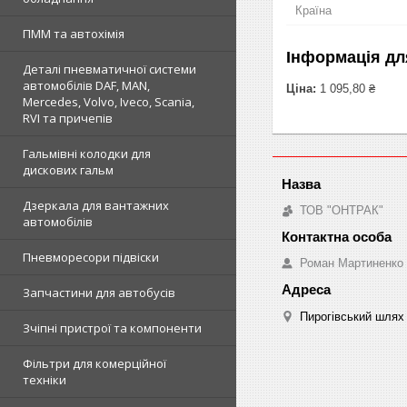
Країна
ПММ та автохімія
Інформація дл
Деталі пневматичної системи
автомобілів DAF, MAN,
Ціна:
1 095,80 ₴
Mercedes, Volvo, Iveco, Scania,
RVI та причепів
Гальмівні колодки для
дискових гальм
Дзеркала для вантажних
ТОВ "ОНТРАК"
автомобілів
Пневморесори підвіски
Роман Мартиненко
Запчастини для автобусів
Пирогівський шлях 
Зчіпні пристрої та компоненти
Фільтри для комерційної
техніки