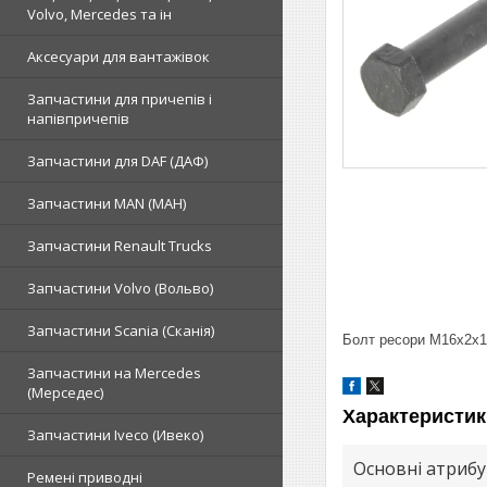
Volvo, Mercedes та ін
Аксесуари для вантажівок
Запчастини для причепів і
напівпричепів
Запчастини для DAF (ДАФ)
Запчастини MAN (МАН)
Запчастини Renault Trucks
Запчастини Volvo (Вольво)
Запчастини Scania (Сканія)
Болт ресори M16x2x1
Запчастини на Mercedes
(Мерседес)
Характеристик
Запчастини Iveco (Ивеко)
Основні атриб
Ремені приводні