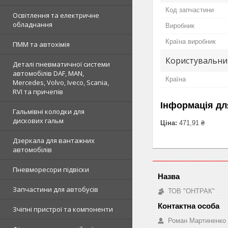
Код запчастини
Освітлення та електричне
обладнання
Виробник
Країна виробник
ПММ та автохімія
Користувальни
Деталі пневматичної системи
автомобілів DAF, MAN,
Країна
Mercedes, Volvo, Iveco, Scania,
RVI та причепів
Інформація дл
Гальмівні колодки для
дискових гальм
Ціна:
471,91 ₴
Дзеркала для вантажних
автомобілів
Пневморесори підвіски
Запчастини для автобусів
ТОВ "ОНТРАК"
Зчіпні пристрої та компоненти
Роман Мартиненко