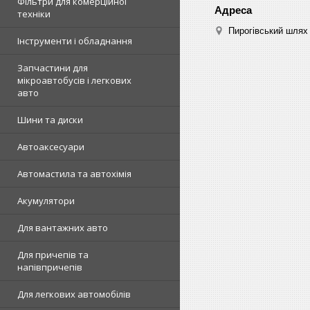
Фільтри для комерційної
техніки
Пирогівський шлях 
Інструменти і обладнання
Запчастини для
мікроавтобусів і легкових
авто
Шини та диски
Автоаксесуари
Автомастила та автохімія
Акумулятори
Для вантажних авто
Для причепів та
напівпричепів
Для легкових автомобілів