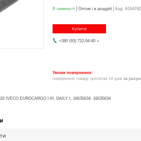
В наявності
Оптом і в роздріб
Код:
A154742
Купити
+380 (93) 722-04-40
повернення товару протягом 14 днів
за раху
20 IVECO EUROCARGO I-III, DAILY I, 16635634, 16635634
и
ути