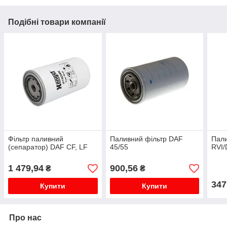
Подібні товари компанії
Фільтр паливний
Паливний фільтр DAF
Пали
(сепаратор) DAF CF, LF
45/55
RVI
1 479,94
900,56
₴
₴
347
Купити
Купити
Про нас