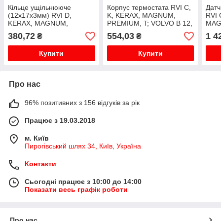
Кільце ущільнююче
Корпус термостата RVI C,
Датч
(12x17x3мм) RVI D,
K, KERAX, MAGNUM,
RVI 
KERAX, MAGNUM,
PREMIUM, T; VOLVO B 12,
MAG
PREMIUM 2; VOLVO FH,
B 9, B11R, FH, FH 16
VOLV
380,72
554,03
1 4
₴
₴
FH12, FH16
FH I
D11A
Купити
Купити
Про нас
96% позитивних з 156 відгуків за рік
Працює з 19.03.2018
м. Київ
Пирогівський шлях 34, Київ, Україна
Контакти
Сьогодні працює з 10:00 до 14:00
Показати весь графік роботи
Про нас