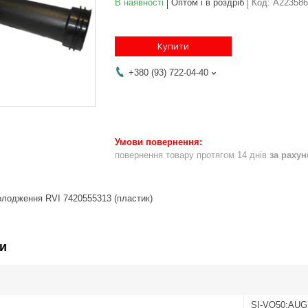
В наявності
Оптом і в роздріб
Код:
A223586
Купити
+380 (93) 722-04-40
повернення товару протягом 14 днів
за раху
олодження RVI 7420555313 (пластик)
и
SI-VO50;AUG