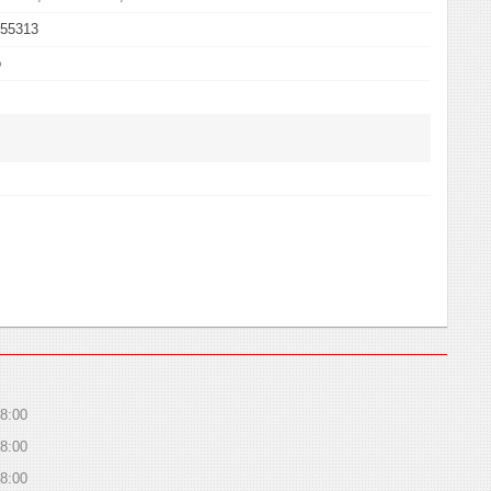
555313
o
8:00
8:00
8:00