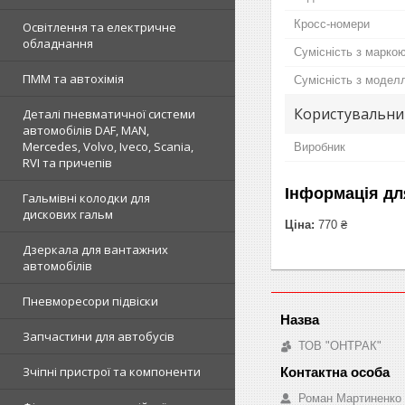
Кросс-номери
Освітлення та електричне
обладнання
Сумісність з марко
ПММ та автохімія
Сумісність з модел
Користувальни
Деталі пневматичної системи
автомобілів DAF, MAN,
Mercedes, Volvo, Iveco, Scania,
Виробник
RVI та причепів
Інформація дл
Гальмівні колодки для
дискових гальм
Ціна:
770 ₴
Дзеркала для вантажних
автомобілів
Пневморесори підвіски
Запчастини для автобусів
ТОВ "ОНТРАК"
Зчіпні пристрої та компоненти
Роман Мартиненко