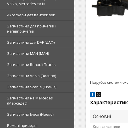
Volvo, Mercedes та ін
Аксесуари для вантажівок
Запчастини для причепів і
напівпричепів
Запчастини для DAF (ДАФ)
Запчастини MAN (МАН)
Запчастини Renault Trucks
Запчастини Volvo (Вольво)
Патрубок системи ох
Запчастини Scania (Сканія)
Запчастини на Mercedes
Характеристик
(Мерседес)
Запчастини Iveco (Ивеко)
Основні
Ремені приводні
Код запчастини