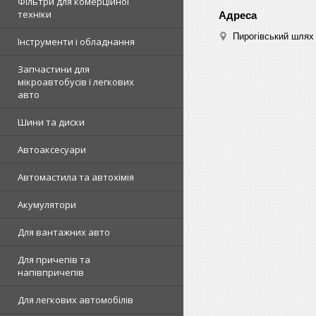
Фільтри для комерційної
техніки
Пирогівський шлях 
Інструменти і обладнання
Запчастини для
мікроавтобусів і легкових
авто
Шини та диски
Автоаксесуари
Автомастила та автохімія
Акумулятори
Для вантажних авто
Для причепів та
напівпричепів
Для легкових автомобілів