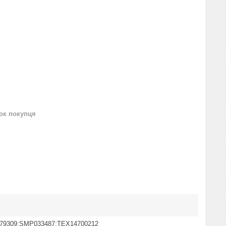
нок покупця
79309;SMP033487;TEX14700212