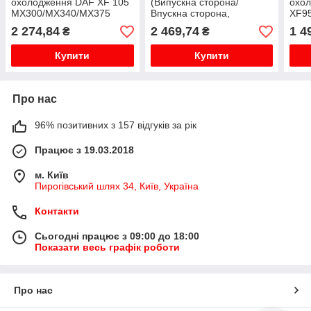
охолодження DAF XF 105
(Випускна сторона/
охо
MX300/MX340/MX375
Впускна сторона,
XF95
>2005
96ммx175мм, червон)
197
2 274,84
2 469,74
1 4
₴
₴
DAF CF 75, CF 85, XF 105,
XF 95 MX265-XF355M
Купити
Купити
01.01-
Про нас
96% позитивних з 157 відгуків за рік
Працює з 19.03.2018
м. Київ
Пирогівський шлях 34, Київ, Україна
Контакти
Сьогодні працює з 09:00 до 18:00
Показати весь графік роботи
Про нас