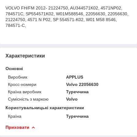
VOLVO FH/FM 2012- 21224750, AU344571K02, 4571NP02,
784571C, SP554571K02, W01M588546, 22056630, 22056630,
21224750, 4571 N P02, SP 554571-K02, W01 M58 8546,
784571-C,
Характеристики
Основні
Виробник
APPLUS
Кросс-номери
Volvo 22056630
Країна виробник
Туреччина
Сумісність з маркою
Volvo
Користувальницькі характеристики
Країна
Туреччина
Приховати