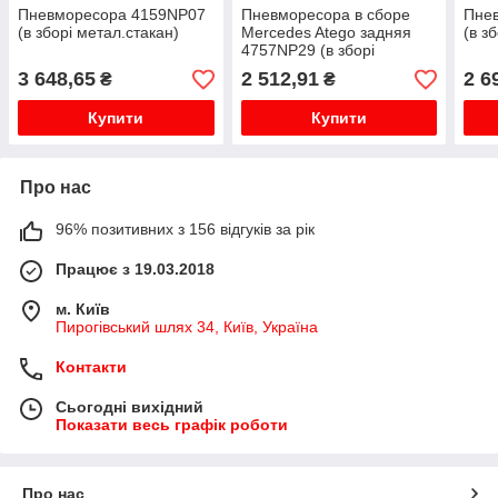
Пневморесора 4159NP07
Пневморесора в сборе
Пне
(в зборі метал.стакан)
Mercedes Atego задняя
(в з
4757NP29 (в зборі
метал.стакан)
3 648,65
2 512,91
2 6
₴
₴
Купити
Купити
Про нас
96% позитивних з 156 відгуків за рік
Працює з 19.03.2018
м. Київ
Пирогівський шлях 34, Київ, Україна
Контакти
Сьогодні вихідний
Показати весь графік роботи
Про нас