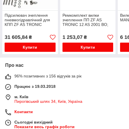
Підсилювач зчеплення
Ремкомплект вилки
Вилк
пневмогідравлічний для
зчеплення ПП ZF AS
MAN
КПП ZF AS TRONIC
TRONIC 12 AS 2001 BO;
DAF/MAN/IVECO
12 AS 2301; 12 AS 2301 IT;
12 AS 2301 IT ASF; 12 AS
31 605,84
1 253,07
6 1
₴
₴
2331 TD DAF CF, ...
Купити
Купити
Про нас
96% позитивних з 156 відгуків за рік
Працює з 19.03.2018
м. Київ
Пирогівський шлях 34, Київ, Україна
Контакти
Сьогодні вихідний
Показати весь графік роботи