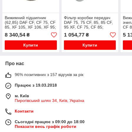
Вижимний підшипник
Фільтр коробки передач
Виж
(62,85) DAF CF, CF 75, CF
DAF 75, 75 CF, 85, 85 CF,
зчеп
85, XF 105, XF 106, XF 95;
95 XF, CF 75, CF 85;
CF 8
IVECO EUROCARGO I-III,
IVECO EUROCARGO I-III,
XF 9
8 340,54
1 054,77
5 1
₴
₴
EUROFIRE II, EUROSTAR,
EUROSTAR, EUROTECH
EUR
EUROTECH ...
MH, EUROTECH MP...
I, T
Купити
Купити
Про нас
96% позитивних з 157 відгуків за рік
Працює з 19.03.2018
м. Київ
Пирогівський шлях 34, Київ, Україна
Контакти
Сьогодні працює з 09:00 до 18:00
Показати весь графік роботи