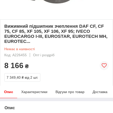
Вижимний підшипник зчеплення DAF CF, CF
75, CF 85, XF 105, XF 106, XF 95; IVECO
EUROCARGO I-III, EUROSTAR, EUROTECH MH,
EUROTEC...
Немає в наявності
Код: A226455
Опт і роздріб
8 166
₴
7 349,40 ₴
від 2 шт.
Опис
Характеристики
Відгуки про товар
Доставка
Опис