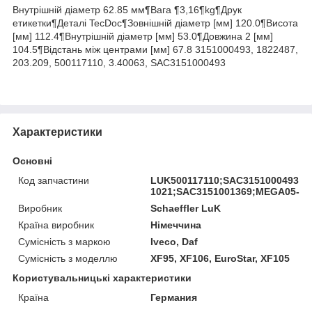
Внутрішній діаметр 62.85 мм¶Вага ¶3,16¶kg¶Друк
етикетки¶Деталі TecDoc¶Зовнішній діаметр [мм] 120.0¶Висота
[мм] 112.4¶Внутрішній діаметр [мм] 53.0¶Довжина 2 [мм]
104.5¶Відстань між центрами [мм] 67.8 3151000493, 1822487,
203.209, 500117110, 3.40063, SAC3151000493
Характеристики
Основні
Код запчастини
LUK500117110;SAC3151000493;DT
1021;SAC3151001369;MEGA05-04
Виробник
Schaeffler LuK
Країна виробник
Німеччина
Сумісність з маркою
Iveco, Daf
Сумісність з моделлю
XF95, XF106, EuroStar, XF105
Користувальницькі характеристики
Країна
Германия