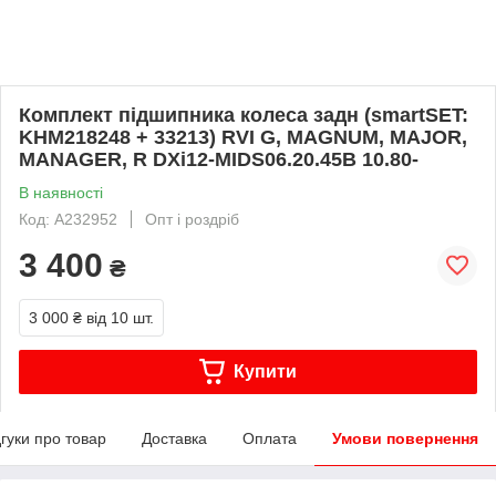
Комплект підшипника колеса задн (smartSET:
KHM218248 + 33213) RVI G, MAGNUM, MAJOR,
MANAGER, R DXi12-MIDS06.20.45B 10.80-
В наявності
Код: A232952
Опт і роздріб
3 400
₴
3 000 ₴
від 10 шт.
Купити
дгуки про товар
Доставка
Оплата
Умови повернення