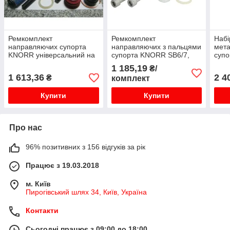
Ремкомплект
Ремкомплект
Набі
направляючих супорта
направляючих з пальцями
мета
KNORR універсальний на
супорта KNORR SB6/7,
супо
супорта KNORR
SN6/7, м/р втулка довга
та S
1 185,19
₴/
SB6/SB7/SN6/SN7
D39, мала кришка
1 613,36
2 4
₴
комплект
Купити
Купити
Про нас
96% позитивних з 156 відгуків за рік
Працює з 19.03.2018
м. Київ
Пирогівський шлях 34, Київ, Україна
Контакти
Сьогодні працює з 09:00 до 18:00