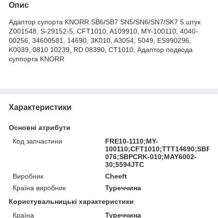
Опис
Адаптор супорта KNORR SB6/SB7 SN5/SN6/SN7/SK7 5 штук
Z001548, S-29152-5, CFT1010, A109910, MY-100110, 4040-
00256, 34600581, 14690, 3K010, A3054, 5049, ES990296,
K0039, 0810 10239, RD 08390, CT1010, Адаптор подвода
суппорта KNORR
Характеристики
Основні атрибути
Код запчастини
FRE10-1110;MY-
100110;CFT1010;TTT14690;SBPC
076;SBPCRK-010;MAY6002-
30;5594JTC
Виробник
Cheeft
Країна виробник
Туреччина
Користувальницькі характеристики
Країна
Туреччина