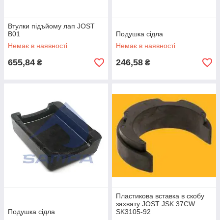
Втулки підъйому лап JOST
B01
Подушка сідла
Немає в наявності
Немає в наявності
655,84
246,58
₴
₴
Пластикова вставка в скобу
захвату JOST JSK 37CW
Подушка сідла
SK3105-92