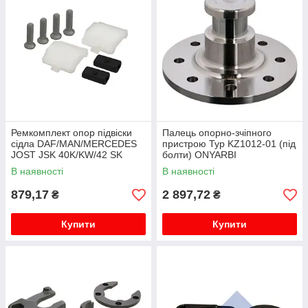
Ремкомплект опор підвіски
Палець опорно-зчіпного
сідла DAF/MAN/MERCEDES
пристрою Typ KZ1012-01 (під
JOST JSK 40K/KW/42 SK
болти) ONYARBI
В наявності
В наявності
879,17
2 897,72
₴
₴
Купити
Купити