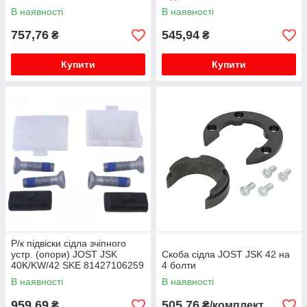
В наявності
В наявності
757,76
545,94
₴
₴
Купити
Купити
Р/к підвіски сідла зчіпного
устр. (опори) JOST JSK
Скоба сідла JOST JSK 42 на
40K/KW/42 SKE 81427106259
4 болти
В наявності
В наявності
959,69
505,76
₴
₴/комплект