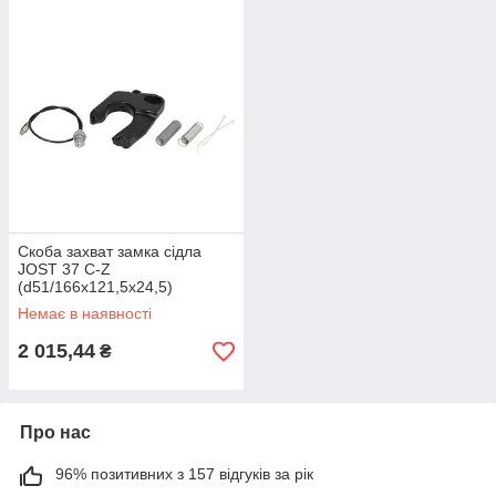
Скоба захват замка сідла
JOST 37 C-Z
(d51/166x121,5x24,5)
SK3221-52Z
Немає в наявності
2 015,44
₴
Про нас
96% позитивних з 157 відгуків за рік