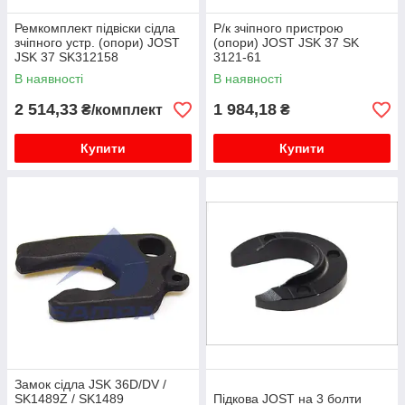
Ремкомплект підвіски сідла
Р/к зчіпного пристрою
зчіпного устр. (опори) JOST
(опори) JOST JSK 37 SK
JSK 37 SK312158
3121-61
В наявності
В наявності
2 514,33
1 984,18
₴/комплект
₴
Купити
Купити
Замок сідла JSK 36D/DV /
SK1489Z / SK1489
Підкова JOST на 3 болти