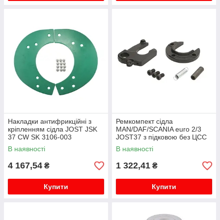
Накладки антифрикційні з
Ремкомпект сідла
кріпленням сідла JOST JSK
MAN/DAF/SCANIA euro 2/3
37 CW SK 3106-003
JOST37 з підковою без ЦСС
SK3221-50
В наявності
В наявності
4 167,54
1 322,41
₴
₴
Купити
Купити