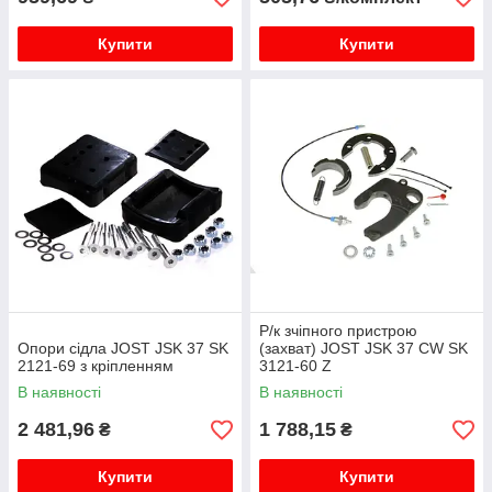
Купити
Купити
Р/к зчіпного пристрою
Опори сідла JOST JSK 37 SK
(захват) JOST JSK 37 CW SK
2121-69 з кріпленням
3121-60 Z
В наявності
В наявності
2 481,96
1 788,15
₴
₴
Купити
Купити